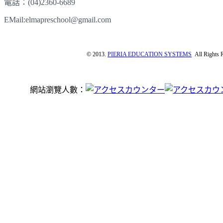
電話：(04)2360-6689
EMail:elmapreschool@gmail.com
© 2013.
PIERIA EDUCATION SYSTEMS
All Rights R
網站瀏覽人數：